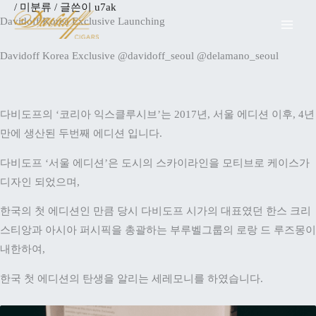
/
미분류
/ 글쓴이
u7ak
콘
Davidoff Korea Exclusive Launching
텐
츠
Davidoff Korea Exclusive @davidoff_seoul @delamano_seoul
로
건
너
다비도프의 ‘코리아 익스클루시브’는 2017년, 서울 에디션 이후, 4년
뛰
만에 생산된 두번째 에디션 입니다.
기
다비도프 ‘서울 에디션’은 도시의 스카이라인을 모티브로 케이스가
디자인 되었으며,
한국의 첫 에디션인 만큼 당시 다비도프 시가의 대표였던 한스 크리
스티앙과 아시아 퍼시픽을 총괄하는 부루벨그룹의 로랑 드 루즈몽이
내한하여,
한국 첫 에디션의 탄생을 알리는 세레모니를 하였습니다.