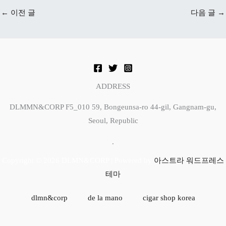
ADDRESS
DLMMN&CORP F5_010 59, Bongeunsa-ro 44-gil, Gangnam-gu,
Seoul, Republic
.
Copyright © 2026 DLMN&CORP | Powered by
아스트라 워드프레스
테마
dlmn&corp
de la mano
cigar shop korea