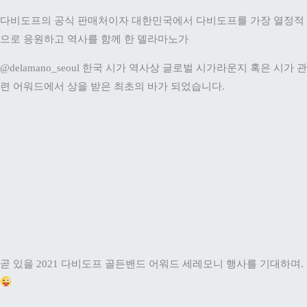
곧 있을
2021 다비도프 골든밴드 어워드 세레모니 행사를 기대하며.
.
.
This selection of Cigars is as unique and distinctive as Korea itself.
Exclusively available right here, the blend of tobacco has been crafted