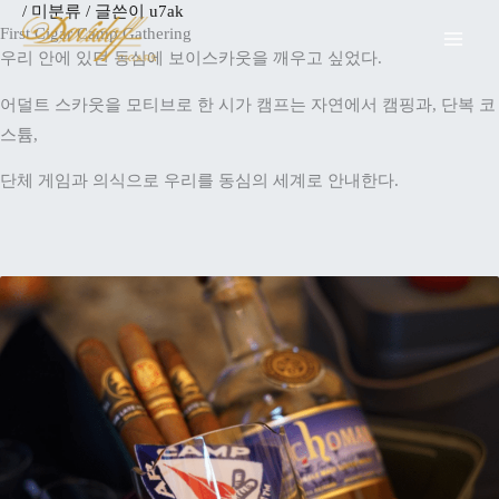
/
미분류
/ 글쓴이
u7ak
콘
First Cigar Camp Gathering
텐
우리 안에 있던 동심에 보이스카웃을 깨우고 싶었다.
츠
로
어덜트 스카웃을 모티브로 한 시가 캠프는 자연에서 캠핑과, 단복 코
건
스튬,
너
단체 게임과 의식으로 우리를 동심의 세계로 안내한다.
뛰
기