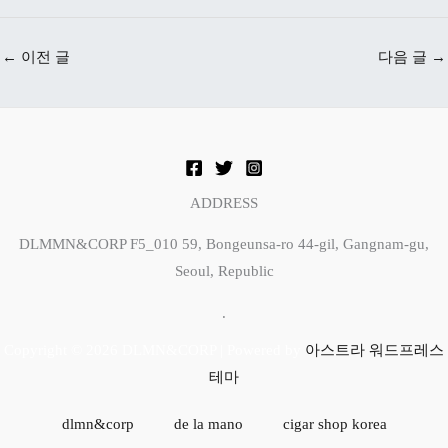
←
이전 글
다음 글
→
ADDRESS
DLMMN&CORP F5_010 59, Bongeunsa-ro 44-gil, Gangnam-gu,
Seoul, Republic
.
Copyright © 2026 DLMN&CORP | Powered by
아스트라 워드프레스
테마
dlmn&corp
de la mano
cigar shop korea